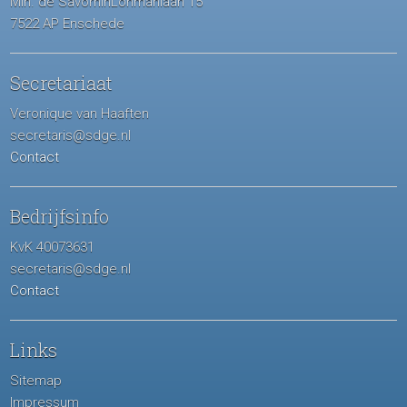
Min. de SavorninLohmanlaan 15
7522 AP Enschede
Secretariaat
Veronique van Haaften
secretaris@sdge.nl
Contact
Bedrijfsinfo
KvK 40073631
secretaris@sdge.nl
Contact
Links
Sitemap
Impressum