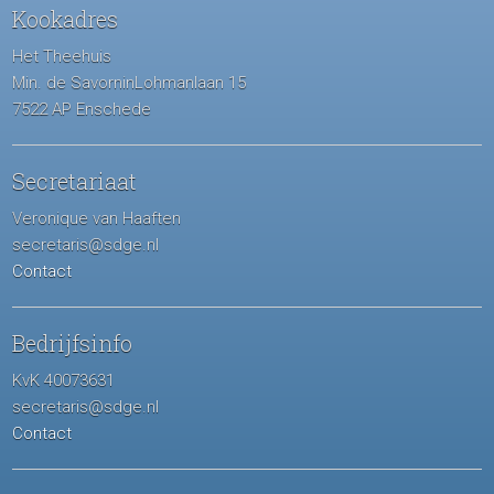
Kookadres
Het Theehuis
Min. de SavorninLohmanlaan 15
7522 AP Enschede
Secretariaat
Veronique van Haaften
secretaris@sdge.nl
Contact
Bedrijfsinfo
KvK 40073631
secretaris@sdge.nl
Contact