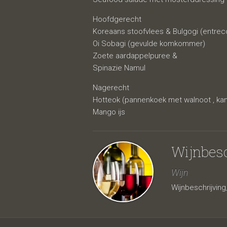
Hoofdgerecht
Koreaans stoofvlees & Bulgogi (entrec
Oi Sobagi (gevulde komkommer)
Zoete aardappelpuree &
Spinazie Namul
Nagerecht
Hotteok (pannenkoek met walnoot , kan
Mango ijs
Wijnbesc
Wijn
Wijnbeschrijvin