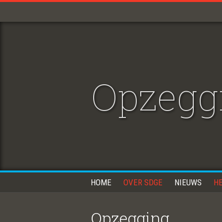
Opzegg
HOME
OVER SDGE
NIEUWS
H
Opzegging