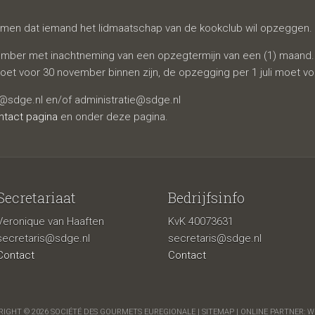
rkomen dat iemand het lidmaatschap van de kookclub wil opzeggen.
cember met inachtneming van een opzegtermijn van een (1) maand.
 voor 30 november binnen zijn, de opzegging per 1 juli moet voor
@sdge.nl en/of administratie@sdge.nl
ntact pagina
en onder deze pagina.
Secretariaat
Bedrijfsinfo
Veronique van Haaften
KvK 40073631
secretaris@sdge.nl
secretaris@sdge.nl
Contact
Contact
IGHT © 2026 SOCIÉTÉ DES GOURMETS EUREGIONALE |
SITEMAP
| ONLINE PARTNER:
W