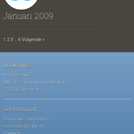
Januari 2009
1
2
3
…
6
Volgende »
Kookadres
Het Theehuis
Min. de SavorninLohmanlaan 15
7522 AP Enschede
Secretariaat
Veronique van Haaften
secretaris@sdge.nl
Contact