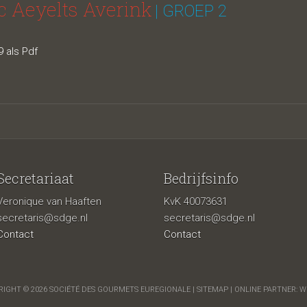
c Aeyelts Averink
| GROEP 2
 als Pdf
Secretariaat
Bedrijfsinfo
Veronique van Haaften
KvK 40073631
secretaris@sdge.nl
secretaris@sdge.nl
Contact
Contact
IGHT © 2026 SOCIÉTÉ DES GOURMETS EUREGIONALE |
SITEMAP
| ONLINE PARTNER:
W