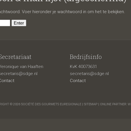
afgeschermd)
htwoord. Voer hieronder je wachtwoord in om het te bekijken.
Secretariaat
Bedrijfsinfo
Veronique van Haaften
KvK 40073631
secretaris@sdge.nl
secretaris@sdge.nl
Contact
Contact
IGHT © 2026 SOCIÉTÉ DES GOURMETS EUREGIONALE |
SITEMAP
| ONLINE PARTNER:
W