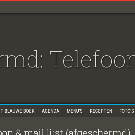
md: Telefoon
ET BLAUWE BOEK
AGENDA
MENU’S
RECEPTEN
FOTO’S
on & mail lijst (afgeschermd)