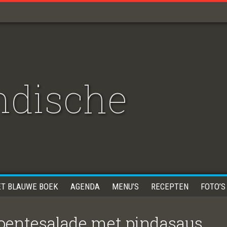
Indische
ET BLAUWE BOEK
AGENDA
MENU’S
RECEPTEN
FOTO’S
roentesalade met pindasaus