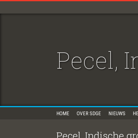
Pecel, 
HOME
OVER SDGE
NIEUWS
H
Pecel, Indische g