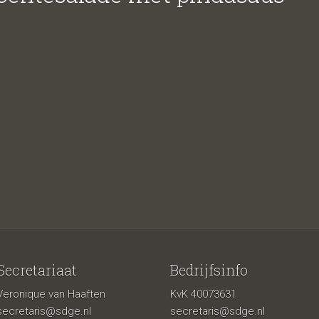
esalade met
aus
Secretariaat
Bedrijfsinfo
Veronique van Haaften
KvK 40073631
secretaris@sdge.nl
secretaris@sdge.nl