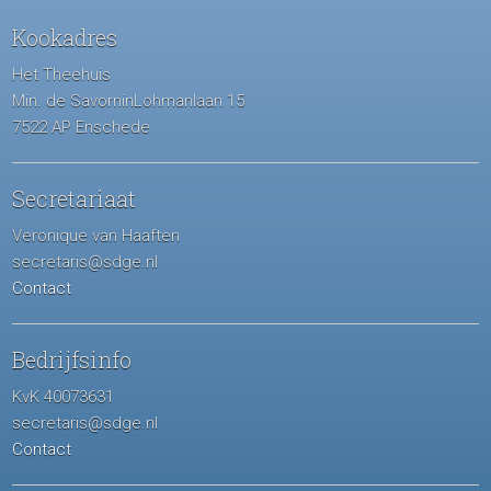
Kookadres
Het Theehuis
Min. de SavorninLohmanlaan 15
7522 AP Enschede
Secretariaat
Veronique van Haaften
secretaris@sdge.nl
Contact
Bedrijfsinfo
KvK 40073631
secretaris@sdge.nl
Contact