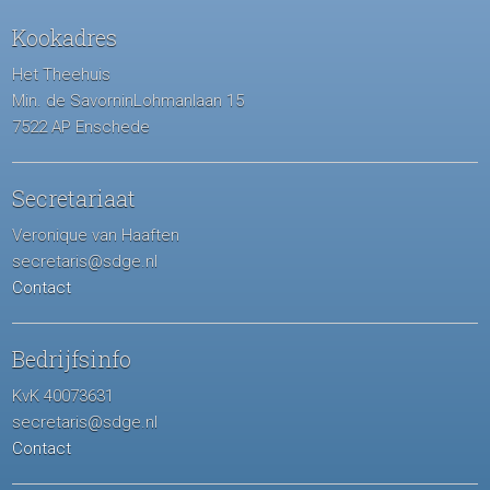
Kookadres
Het Theehuis
Min. de SavorninLohmanlaan 15
7522 AP Enschede
Secretariaat
Veronique van Haaften
secretaris@sdge.nl
Contact
Bedrijfsinfo
KvK 40073631
secretaris@sdge.nl
Contact