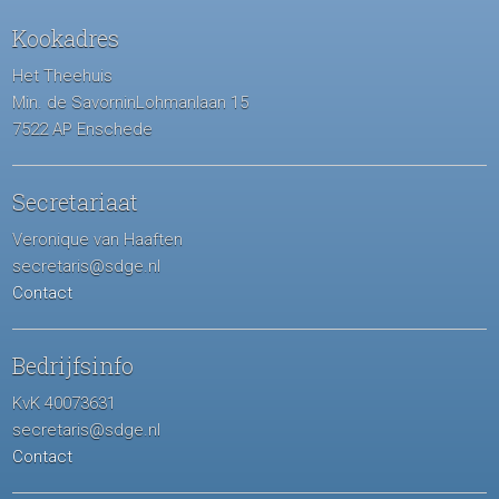
Kookadres
Het Theehuis
Min. de SavorninLohmanlaan 15
7522 AP Enschede
Secretariaat
Veronique van Haaften
secretaris@sdge.nl
Contact
Bedrijfsinfo
KvK 40073631
secretaris@sdge.nl
Contact