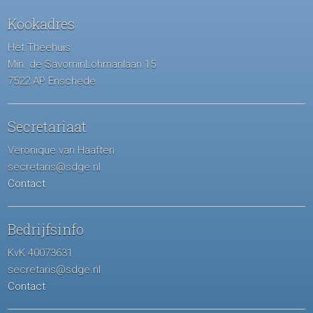
Kookadres
Het Theehuis
Min. de SavorninLohmanlaan 15
7522 AP Enschede
Secretariaat
Veronique van Haaften
secretaris@sdge.nl
Contact
Bedrijfsinfo
KvK 40073631
secretaris@sdge.nl
Contact