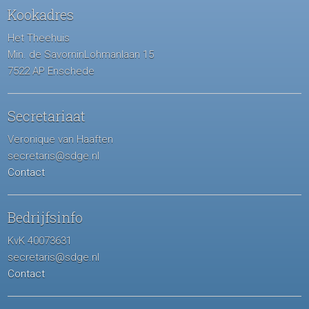
Kookadres
Het Theehuis
Min. de SavorninLohmanlaan 15
7522 AP Enschede
Secretariaat
Veronique van Haaften
secretaris@sdge.nl
Contact
Bedrijfsinfo
KvK 40073631
secretaris@sdge.nl
Contact