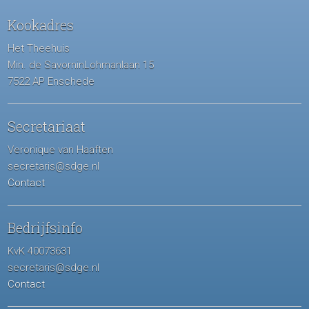
Kookadres
Het Theehuis
Min. de SavorninLohmanlaan 15
7522 AP Enschede
Secretariaat
Veronique van Haaften
secretaris@sdge.nl
Contact
Bedrijfsinfo
KvK 40073631
secretaris@sdge.nl
Contact