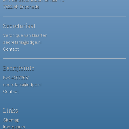
Min. de SavorninLohmanlaan 15
7522 AP Enschede
Secretariaat
Veronique van Haaften
secretaris@sdge.nl
Contact
Bedrijfsinfo
KvK 40073631
secretaris@sdge.nl
Contact
Links
Sitemap
Impressum