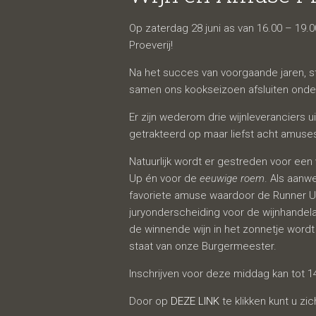
juni 20
Op zaterdag 28 juni as van 16.00 – 19.
Proeverij!
Na het succes van voorgaande jaren, s
samen ons kookseizoen afsluiten onde
Er zijn wederom drie wijnleveranciers
getrakteerd op maar liefst acht amuse
Natuurlijk wordt er gestreden voor ee
Up én voor de
eeuwige roem
. Als aanw
favoriete amuse waardoor de Runner Up 
juryonderscheiding voor de wijnhandel
de winnende wijn in het zonnetje wordt
staat van onze Burgermeester.
Inschrijven voor deze middag kan tot 1
Door op
DEZE LINK
te klikken kunt u zi