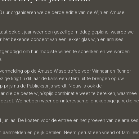
25
00 uur organiseren we de derde editie van de Wijn en Amuse
taat ook dit jaar weer een gezellige middag gepland, waarop we
r het bekende concept van een lekker glas wijn en amuses.
 uitgenodigd om hun mooiste wijnen te schenken en we worden
s.
n vermelding op de Amuse Wisseltrofee voor Winnaar en Runner
ezige krijgt u dit jaar de kans een stem uit te brengen op úw
prijs nu de Publieksprijs wordt! Nieuw is ook de
aar die de beste wijn/spijs combinatie weet te bereiken, waarmee
 gezet. We hebben weer een interessante, driekoppige jury, die net
4 juni as. De kosten voor de entree én het proeven van de amuses 
ch aanmelden en gelijk betalen. Neem gerust een vriend of familiel