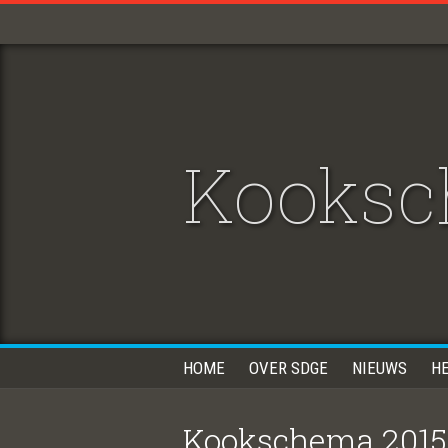
Kooksc
HOME
OVER SDGE
NIEUWS
H
Kookschema 2015