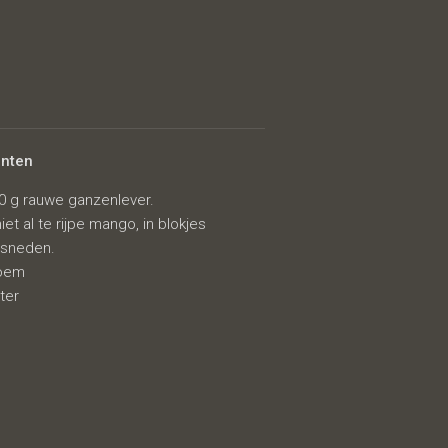
ënten
0 g rauwe ganzenlever.
niet al te rijpe mango, in blokjes
sneden.
oem
ter