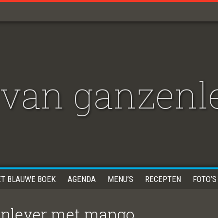
van ganzenl
ET BLAUWE BOEK
AGENDA
MENU’S
RECEPTEN
FOTO’S
nlever met mango