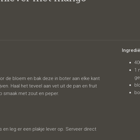
ango
Ingredi
40
1 
ge
door de bloem en bak deze in boter aan elke kant
bl
en. Haal het teveel aan vet uit de pan en fruit
bo
op smaak met zout en peper.
en leg er een plakje lever op. Serveer direct