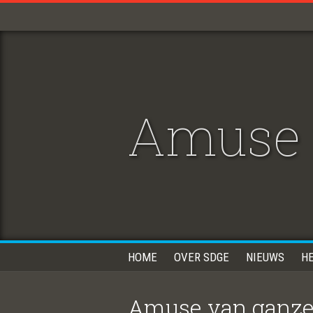
Amuse 
HOME
OVER SDGE
NIEUWS
H
Amuse van ganze