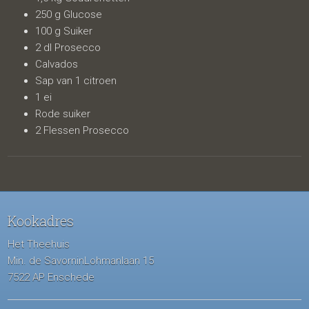
250 g Glucose
100 g Suiker
2 dl Prosecco
Calvados
Sap van 1 citroen
1 ei
Rode suiker
2 Flessen Prosecco
Kookadres
Het Theehuis
Min. de SavorninLohmanlaan 15
7522 AP Enschede