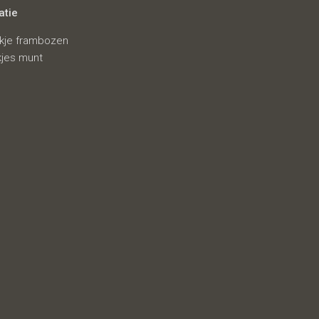
atie
kje frambozen
kjes munt