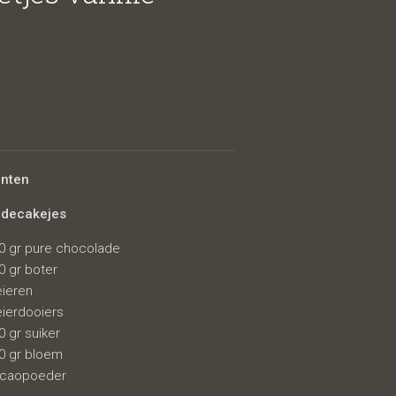
ozen en
ënten
adecakejes
0 gr pure chocolade
mijs
0 gr boter
eieren
eierdooiers
0 gr suiker
0 gr bloem
caopoeder