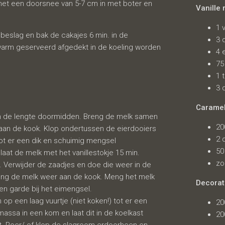
met een doorsnee van 5-7 cm in met boter en
Vanille 
1 
 beslag en bak de cakajes 6 min. in de
3 
warm geserveerd afgedekt in de koeling worden
4 
75
1 
3 
Carame
 in de lengte doormidden. Breng de melk samen
20
 aan de kook. Klop ondertussen de eierdooiers
2 
ot er een dik en schuimig mengsel
50
aat de melk met het vanillestokje 15 min.
zo
lk. Verwijder de zaadjes en doe die weer in de
Breng de melk weer aan de kook. Meng het melk
Decorat
n garde bij het eimengsel.
op een laag vuurtje (niet koken!) tot er een
20
assa in een kom en laat dit in de koelkast
20