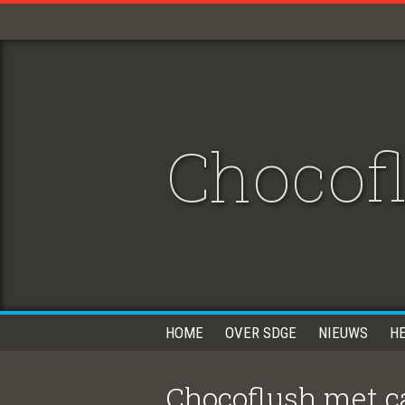
Chocof
HOME
OVER SDGE
NIEUWS
H
Chocoflush met ca