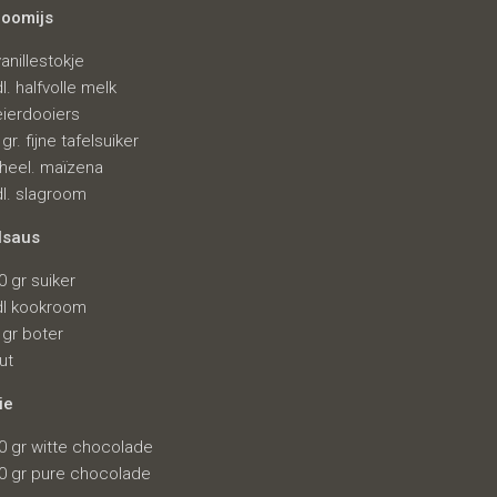
roomijs
vanillestokje
dl. halfvolle melk
eierdooiers
 gr. fijne tafelsuiker
theel. maïzena
dl. slagroom
lsaus
0 gr suiker
dl kookroom
 gr boter
ut
ie
0 gr witte chocolade
0 gr pure chocolade