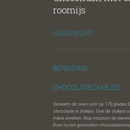
carame
roomijs
NAGERECHT
BEREIDING
CHOCOLADECAKEJES
balletje
Verwarm de oven vóór op 170 graden.B
chocolade in stukjes. Doe de stukjes s
marie smelten. Klop intussen de eieren, 
Roer nu het gesmolten chocolademengs