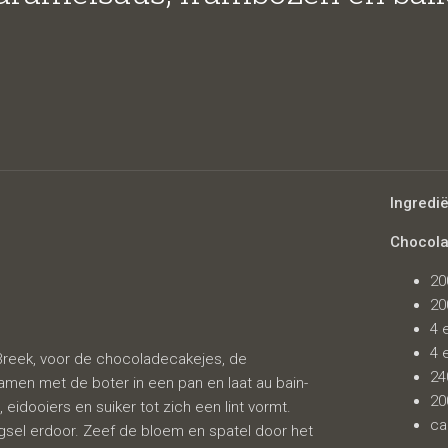
lsaus, framb
Ingredi
Chocol
20
s vanille roo
20
4 
4 
reek, voor de chocoladecakejes, de
24
amen met de boter in een pan en laat au bain-
20
eidooiers en suiker tot zich een lint vormt.
ca
el erdoor. Zeef de bloem en spatel door het