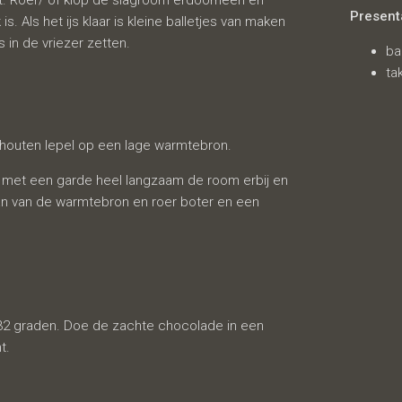
st. Roer/ of klop de slagroom erdoorheen en
Present
 is. Als het ijs klaar is kleine balletjes van maken
in de vriezer zetten.
ba
ta
 houten lepel op een lage warmtebron.
s met een garde heel langzaam de room erbij en
an van de warmtebron en roer boter en een
 32 graden. Doe de zachte chocolade in een
t.