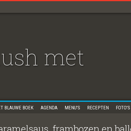
lush met
ET BLAUWE BOEK
AGENDA
MENU’S
RECEPTEN
FOTO’S
ramelsaus, frambozen en balle