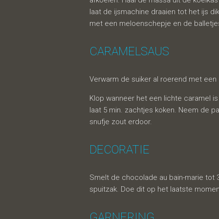
afkoelen. Haal de massa uit de koelka
laat de ijsmachine draaien tot het ijs dik
met een meloenschepje en de balletjes 
CARAMELSAUS
Verwarm de suiker al roerend met een
Klop wanneer het een lichte caramel i
laat 5 min. zachtjes koken. Neem de p
snufje zout erdoor.
DECORATIE
Smelt de chocolade au bain-marie tot
spuitzak. Doe dit op het laatste momen
GARNERING