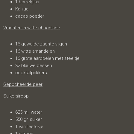
1 borrelglas
Kahlúa
cacao poeder
Vruchten in witte chocolade
16 gewelde zachte vijgen
16 witte amandelen
16 grote aardbeien met steeltje
32 blauwe bessen
cocktailprikkers
Gepocheerde peer
Suikersiroop:
625 ml. water
550 gr. suiker
1 vanillestokje
1 citroen