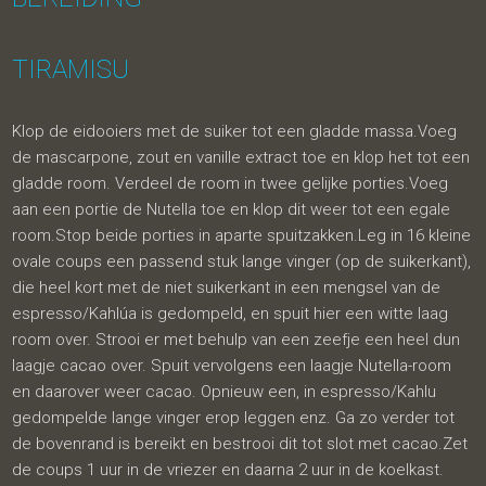
TIRAMISU
Klop de eidooiers met de suiker tot een gladde massa.Voeg
de mascarpone, zout en vanille extract toe en klop het tot een
gladde room. Verdeel de room in twee gelijke porties.Voeg
aan een portie de Nutella toe en klop dit weer tot een egale
room.Stop beide porties in aparte spuitzakken.Leg in 16 kleine
ovale coups een passend stuk lange vinger (op de suikerkant),
die heel kort met de niet suikerkant in een mengsel van de
espresso/Kahlúa is gedompeld, en spuit hier een witte laag
room over. Strooi er met behulp van een zeefje een heel dun
laagje cacao over. Spuit vervolgens een laagje Nutella-room
en daarover weer cacao. Opnieuw een, in espresso/Kahlu
gedompelde lange vinger erop leggen enz. Ga zo verder tot
de bovenrand is bereikt en bestrooi dit tot slot met cacao.Zet
de coups 1 uur in de vriezer en daarna 2 uur in de koelkast.