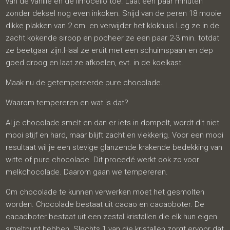
van de vanille en de limocello toe. Laat een paar minuten
zonder deksel nog even inkoken. Snijd van de peren 18 mooie
dikke plakken van 2 cm. en verwijder het klokhuis.Leg ze in de
zacht kokende siroop en pocheer ze een paar 2-3 min. totdat
ze beetgaar zijn.Haal ze eruit met een schuimspaan en dep
goed droog en laat ze afkoelen, evt. in de koelkast.
Maak nu de getempereerde pure chocolade.
Waarom tempereren en wat is dat?
Al je chocolade smelt en dan er iets in dompelt, wordt dit niet
mooi stijf en hard, maar blijft zacht en vlekkerig. Voor een mooi
resultaat wil je een stevige glanzende krakende bedekking van
witte of pure chocolade. Dit procedé werkt ook zo voor
melkchocolade. Daarom gaan we tempereren.
Om chocolade te kunnen verwerken moet het gesmolten
worden. Chocolade bestaat uit cacao en cacaoboter. De
cacaoboter bestaat uit een zestal kristallen die elk hun eigen
smeltpunt hebben.
Slechts 1 van die kristallen zorgt ervoor dat