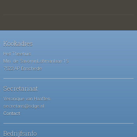
Kookadres
Het Theehuis
Min. de SavorninLohmanlaan 15
7522 AP Enschede
Secretariaat
Veronique van Haaften
secretaris@sdge.nl
Contact
Bedrijfsinfo