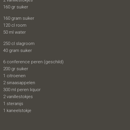
2 vanillestokjes
160 gr suiker
160 gram suiker
120 cl room
50 ml water
250 cl slagroom
40 gram suiker
6 conference peren (geschild)
200 gr suiker
1 citroenen
2 sinaasappelen
300 ml peren liquor
2 vanillestokjes
1 steranijs
1 kaneelstokje