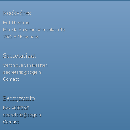
Kookadres
Het Theehuis
Min. de SavorninLohmanlaan 15
7522 AP Enschede
Secretariaat
Veronique van Haaften
secretaris@sdge.nl
Contact
Bedrijfsinfo
KvK 40073631
secretaris@sdge.nl
Contact