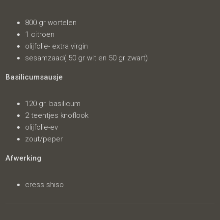
800 gr wortelen
1 citroen
olijfolie- extra virgin
sesamzaad( 50 gr wit en 50 gr zwart)
Basilicumsausje
120 gr. basilicum
2 teentjes knoflook
olijfolie-ev
zout/peper
Afwerking
cress shiso