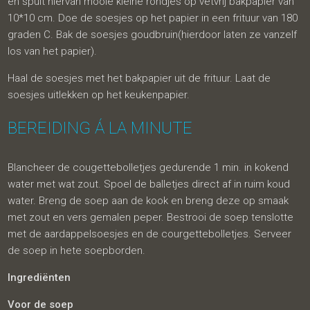
en spuit hiervan mooie kleine rondjes op vetvrij bakpapier van
10*10 cm. Doe de soesjes op het papier in een frituur van 180
graden C. Bak de soesjes goudbruin(hierdoor laten ze vanzelf
los van het papier).
Haal de soesjes met het bakpapier uit de frituur. Laat de
soesjes uitlekken op het keukenpapier.
BEREIDING Á LA MINUTE
Blancheer de cougettebolletjes gedurende 1 min. in kokend
water met wat zout. Spoel de balletjes direct af in ruim koud
water. Breng de soep aan de kook en breng deze op smaak
met zout en vers gemalen peper. Bestrooi de soep tenslotte
met de aardappelsoesjes en de courgettebolletjes. Serveer
de soep in hete soepborden.
Ingrediënten
Voor de soep