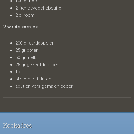
100 gr boter
2 liter gevogeltebouillon
2 dl room
Voor de soesjes
200 gr aardappelen
25 gr boter
50 gr melk
25 gr gezeefde bloem
1 ei
olie om te frituren
zout en vers gemalen peper
Kookadres