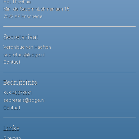
Het Theehuis
Min. de SavorninLohmanlaan 15
7522 AP Enschede
Secretariaat
Veronique van Haaften
secretaris@sdge.nl
Contact
Bedrijfsinfo
KvK 40073631
secretaris@sdge.nl
Contact
Links
Sitemap