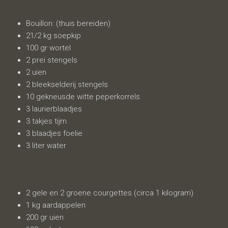
Bouillon: (thuis bereiden)
21/2 kg soepkip
100 gr wortel
2 prei stengels
2 uien
2 bleekselderij stengels
10 gekneusde witte peperkorrels
3 laurierblaadjes
3 takjes tijm
3 blaadjes foelie
3 liter water
2 gele en 2 groene courgettes (circa 1 kilogram)
1 kg aardappelen
200 gr uien