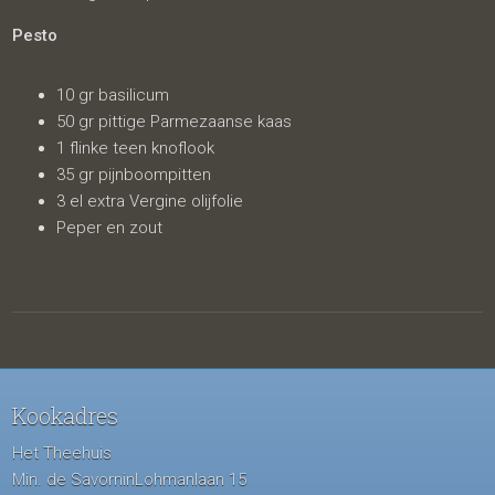
Pesto
10 gr basilicum
50 gr pittige Parmezaanse kaas
1 flinke teen knoflook
35 gr pijnboompitten
3 el extra Vergine olijfolie
Peper en zout
Kookadres
Het Theehuis
Min. de SavorninLohmanlaan 15