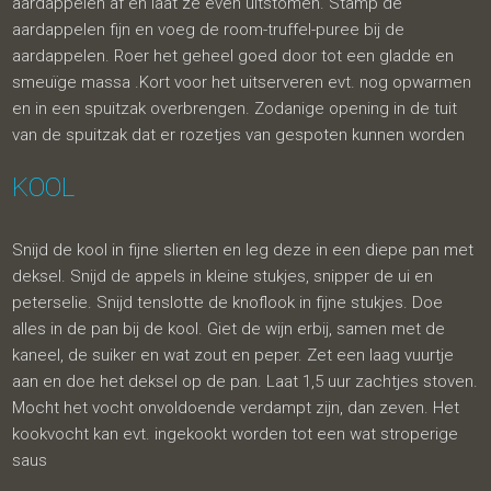
aardappelen af en laat ze even uitstomen. Stamp de
aardappelen fijn en voeg de room-truffel-puree bij de
aardappelen. Roer het geheel goed door tot een gladde en
smeuïge massa .Kort voor het uitserveren evt. nog opwarmen
en in een spuitzak overbrengen. Zodanige opening in de tuit
van de spuitzak dat er rozetjes van gespoten kunnen worden
KOOL
Snijd de kool in fijne slierten en leg deze in een diepe pan met
deksel. Snijd de appels in kleine stukjes, snipper de ui en
peterselie. Snijd tenslotte de knoflook in fijne stukjes. Doe
alles in de pan bij de kool. Giet de wijn erbij, samen met de
kaneel, de suiker en wat zout en peper. Zet een laag vuurtje
aan en doe het deksel op de pan. Laat 1,5 uur zachtjes stoven.
Mocht het vocht onvoldoende verdampt zijn, dan zeven. Het
kookvocht kan evt. ingekookt worden tot een wat stroperige
saus