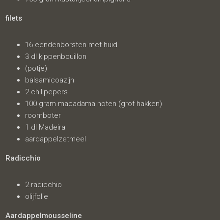
filets
16 eendenborsten met huid
3 dl kippenbouillon
(potje)
balsamicoazijn
2 chilipepers
100 gram macadama noten (grof hakken)
roomboter
1 dl Madeira
aardappelzetmeel
Radicchio
2 radicchio
olijfolie
Aardappelmousseline