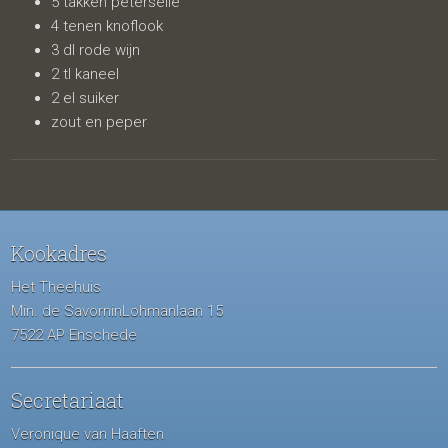
5 takken peterselie
4 tenen knoflook
3 dl rode wijn
2 tl kaneel
2 el suiker
zout en peper
Kookadres
Het Theehuis
Min. de SavorninLohmanlaan 15
7522 AP Enschede
Secretariaat
Veronique van Haaften