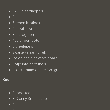
1200 g aardappels
1 ui
5 tenen knoflook
4 dl witte wijn
3 dl slagroom
100 g roomboter
3 theelepels
zwarte verse truffel.
Indien nog niet verkrijgbaar
Potje Intalian truffels
“ Black truffle Sauce “ 30 gram
Kool
1 rode kool
3 Granny Smith appels
1 ui