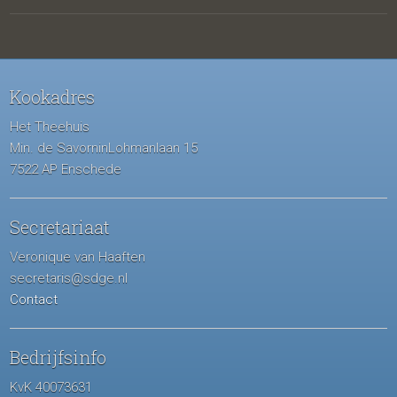
Kookadres
Het Theehuis
Min. de SavorninLohmanlaan 15
7522 AP Enschede
Secretariaat
Veronique van Haaften
secretaris@sdge.nl
Contact
Bedrijfsinfo
KvK 40073631