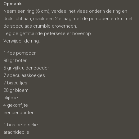
Opmaak
Neem een ring (6 cm), verdeel het vlees onderin de ring en
druk licht aan, maak een 2 e laag met de pompoen en kruimel
de speculaas crumble eroverheen.
Leg de gefrituurde peterselie er bovenop.
Verwijder de ring.
1 fles pompoen
80 gr boter
5 gr vijfkruidenpoeder
7 speculaaskoekjes
7 biscuitjes
20 gr bloem
olijfolie
4 gekonfijte
eendenbouten
1 bos peterselie
arachideolie