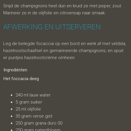
Snijd de champignons heel dun en kruid ze met peper, zout.
Marineer ze in de olijfolie en citroensap naar smaak.
AFWERKING EN UITSERVEREN
Leg de belegde focaccia op een bord en werk af met veldsla,
hazelnootschaafsel en gemarineerde champignons, en spuit
er puntjes hazelnootcrème omheen
Ingrediënten
Het foccacia deeg
240 ml lauw water
5 gram suiker
25 ml olijfolie
35 gram verse gist
250 gram grana duro 00
250 gram patentbloem