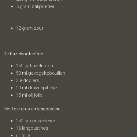
5 gram bakpoeder
12 gram zout
De hazelnootcrème:
150 gr hazelnoten
50 ml gevogeltebouillon
3 eidooiers
20 ml druivenpit olie
15 ml olijfolie
Het foie gras en langoustine
250 gr ganzenlever
16 langoustines
olijfolie