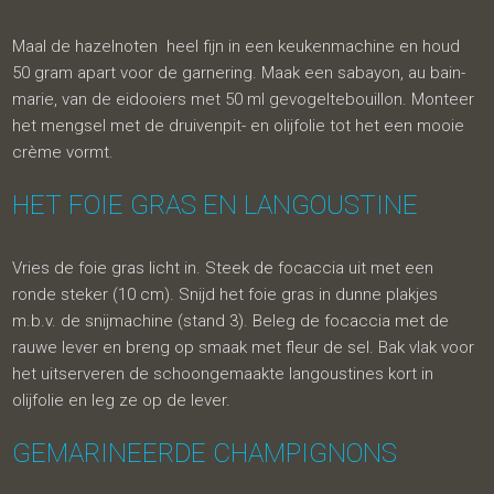
Maal de hazelnoten heel fijn in een keukenmachine en houd
50 gram apart voor de garnering. Maak een sabayon, au bain-
marie, van de eidooiers met 50 ml gevogeltebouillon. Monteer
het mengsel met de druivenpit- en olijfolie tot het een mooie
crème vormt.
HET FOIE GRAS EN LANGOUSTINE
Vries de foie gras licht in. Steek de focaccia uit met een
ronde steker (10 cm). Snijd het foie gras in dunne plakjes
m.b.v. de snijmachine (stand 3). Beleg de focaccia met de
rauwe lever en breng op smaak met fleur de sel. Bak vlak voor
het uitserveren de schoongemaakte langoustines kort in
olijfolie en leg ze op de lever.
GEMARINEERDE CHAMPIGNONS