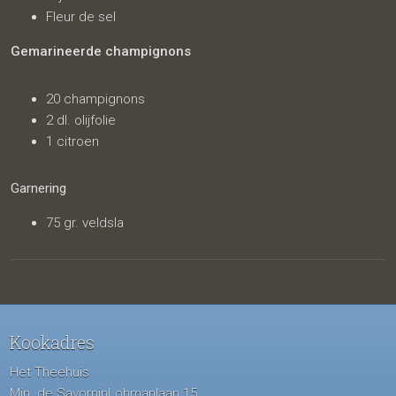
Fleur de sel
Gemarineerde champignons
20 champignons
2 dl. olijfolie
1 citroen
Garnering
75 gr. veldsla
Kookadres
Het Theehuis
Min. de SavorninLohmanlaan 15