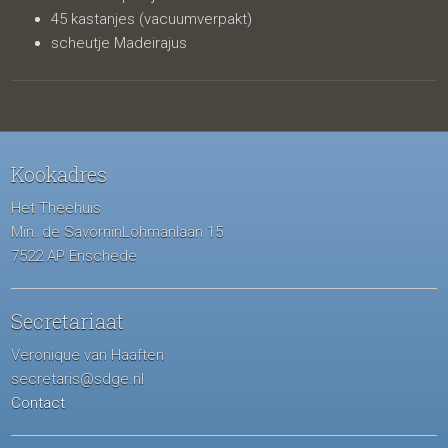
45 kastanjes (vacuumverpakt)
scheutje Madeirajus
Kookadres
Het Theehuis
Min. de SavorninLohmanlaan 15
7522 AP Enschede
Secretariaat
Veronique van Haaften
secretaris@sdge.nl
Contact