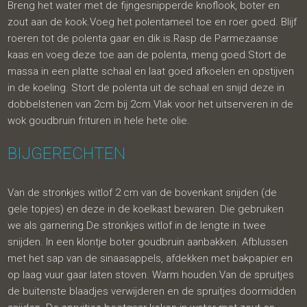
Breng het water met de fijngesnipperde knoflook, boter en
zout aan de kook.Voeg het polentameel toe en roer goed. Blijf
roeren tot de polenta gaar en dik is.Rasp de Parmezaanse
kaas en voeg deze toe aan de polenta, meng goed.Stort de
massa in een platte schaal en laat goed afkoelen en opstijven
in de koeling. Stort de polenta uit de schaal en snijd deze in
dobbelstenen van 2cm bij 2cm.Vlak voor het uitserveren in de
wok goudbruin frituren in hele hete olie.
BIJGERECHTEN
Van de stronkjes witlof 2 cm van de bovenkant snijden (de
gele topjes) en deze in de koelkast bewaren. Die gebruiken
we als garnering.De stronkjes witlof in de lengte in twee
snijden. In een klontje boter goudbruin aanbakken. Afblussen
met het sap van de sinaasappels, afdekken met bakpapier en
op laag vuur gaar laten stoven. Warm houden.Van de spruitjes
de buitenste blaadjes verwijderen en de spruitjes doormidden