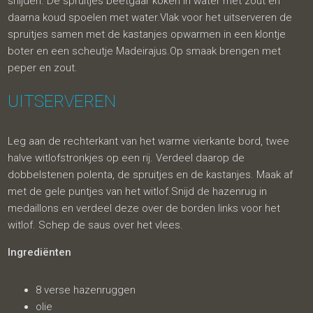
snijden. De spruitjes beetgaar koken in water met zout en
daarna koud spoelen met water.Vlak voor het uitserveren de
spruitjes samen met de kastanjes opwarmen in een klontje
boter en een scheutje Madeirajus.Op smaak brengen met
peper en zout.
UITSERVEREN
Leg aan de rechterkant van het warme vierkante bord, twee
halve witlofstronkjes op een rij. Verdeel daarop de
dobbelstenen polenta, de spruitjes en de kastanjes. Maak af
met de gele puntjes van het witlof.Snijd de hazenrug in
medaillons en verdeel deze over de borden links voor het
witlof. Schep de saus over het vlees.
Ingrediënten
8 verse hazenruggen
olie