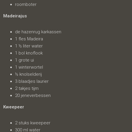
roomboter
Madeirajus
de hazenrug karkassen
1 fles Madeira
1 ½ liter water
1 bol knoflook
1 grote ui
1 winterwortel
½ knolselderij
3 blaadjes laurier
2 takjes tijm
20 jeneverbessen
Kweepeer
2 stuks kweepeer
300 ml water