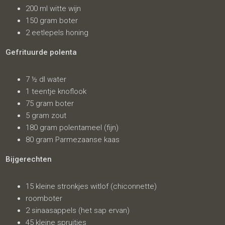
200 ml witte wijn
150 gram boter
2 eetlepels honing
Gefrituurde polenta
7 ½ dl water
1 teentje knoflook
75 gram boter
5 gram zout
180 gram polentameel (fijn)
80 gram Parmezaanse kaas
Bijgerechten
15 kleine stronkjes witlof (chiconnette)
roomboter
2 sinaasappels (het sap ervan)
45 kleine spruitjes