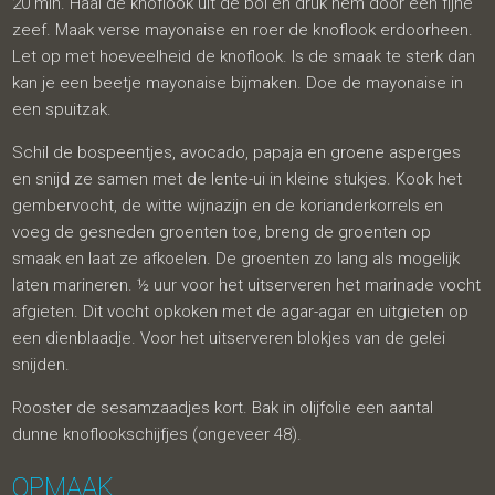
20 min. Haal de knoflook uit de bol en druk hem door een fijne
zeef. Maak verse mayonaise en roer de knoflook erdoorheen.
Let op met hoeveelheid de knoflook. Is de smaak te sterk dan
kan je een beetje mayonaise bijmaken. Doe de mayonaise in
een spuitzak.
Schil de bospeentjes, avocado, papaja en groene asperges
en snijd ze samen met de lente-ui in kleine stukjes. Kook het
gembervocht, de witte wijnazijn en de korianderkorrels en
voeg de gesneden groenten toe, breng de groenten op
smaak en laat ze afkoelen. De groenten zo lang als mogelijk
laten marineren. ½ uur voor het uitserveren het marinade vocht
afgieten. Dit vocht opkoken met de agar-agar en uitgieten op
een dienblaadje. Voor het uitserveren blokjes van de gelei
snijden.
Rooster de sesamzaadjes kort. Bak in olijfolie een aantal
dunne knoflookschijfjes (ongeveer 48).
OPMAAK