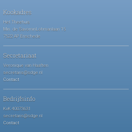
Kookadres
Het Theehuis
Min. de SavorninLohmanlaan 15
7522 AP Enschede
Secretariaat
Veronique van Haaften
secretaris@sdge.nl
Contact
Bedrijfsinfo
KvK 40073631
secretaris@sdge.nl
Contact