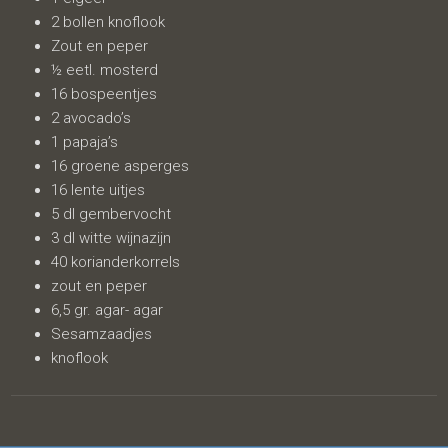
2 bollen knoflook
Zout en peper
½ eetl. mosterd
16 bospeentjes
2 avocado’s
1 papaja’s
16 groene asperges
16 lente uitjes
5 dl gembervocht
3 dl witte wijnazijn
40 korianderkorrels
zout en peper
6,5 gr. agar- agar
Sesamzaadjes
knoflook