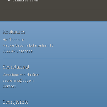
3 blaadjes salam
Kookadres
Het Theehuis
Min. de SavorninLohmanlaan 15
7522 AP Enschede
Secretariaat
Veronique van Haaften
secretaris@sdge.nl
Contact
Bedrijfsinfo