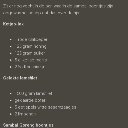
Zit er nog vocht in de pan waarin de sambal boontjes zijn
opgewarmd, schep dat dan over de rijst.
Ketjap-lak
1 rode chilipeper
125 gram honing
125 gram suiker
5 dl ketjap manis
2 ½ dl sushiazijn
Gelakte lamsfilet
1500 gram lamsfilet
geklaarde boter
5 eetlepels witte sesamzaadjes
2 limoenen
Sambal Goreng boontjes