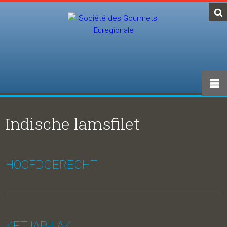
Indische lamsfilet
HOOFDGERECHT
KETJAP-LAK