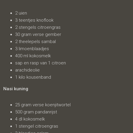
2 uien
3 teentjes knoflook
2 stengels citroengras
30 gram verse gember
2 theelepels sambal
3 limoenblaadjes
400 ml kokosmelk
sap en rasp van 1 citroen
arachideolie
1 kilo kousenband
Nasi kuning
25 gram verse koenjitwortel
500 gram pandanrijst
4 dl kokosmelk
1 stengel citroengras