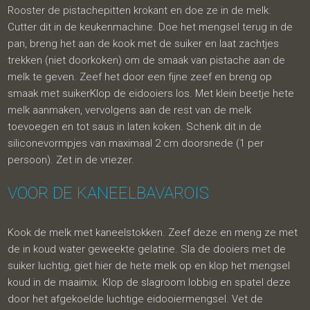
Rooster de pistachepitten krokant en doe ze in de melk.
Cutter dit in de keukenmachine. Doe het mengsel terug in de
pan, breng het aan de kook met de suiker en laat zachtjes
trekken (niet doorkoken) om de smaak van pistache aan de
melk te geven. Zeef het door een fijne zeef en breng op
smaak met suikerKlop de eidooiers los. Met klein beetje hete
melk aanmaken, vervolgens aan de rest van de melk
toevoegen en tot saus in laten koken. Schenk dit in de
siliconevormpjes van maximaal 2 cm doorsnede (1 per
persoon). Zet in de vriezer.
VOOR DE KANEELBAVAROIS
Kook de melk met kaneelstokken. Zeef deze en meng ze met
de in koud water geweekte gelatine. Sla de dooiers met de
suiker luchtig, giet hier de hete melk op en klop het mengsel
koud in de maaimix. Klop de slagroom lobbig en spatel deze
door het afgekoelde luchtige eidooiermengsel. Vet de