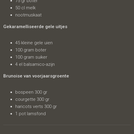
75 gr boter
50 cl melk
nootmuskaat
Gekaramelliseerde gele uitjes
45 kleine gele uien
100 gram boter
100 gram suiker
4 el balsamico-azijn
Brunoise van voorjaarsgroente
bospeen 300 gr
courgette 300 gr
haricots verts 300 gr
1 pot lamsfond