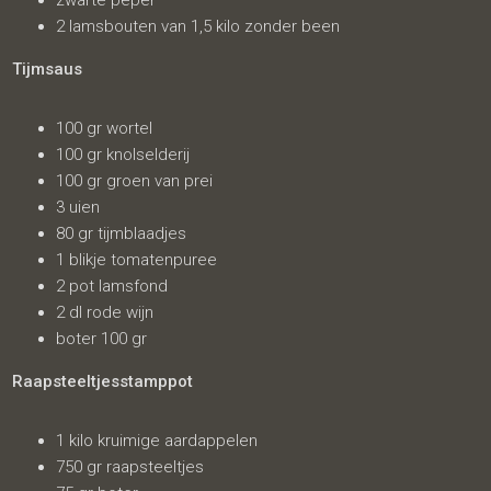
zwarte peper
2 lamsbouten van 1,5 kilo zonder been
Tijmsaus
100 gr wortel
100 gr knolselderij
100 gr groen van prei
3 uien
80 gr tijmblaadjes
1 blikje tomatenpuree
2 pot lamsfond
2 dl rode wijn
boter 100 gr
Raapsteeltjesstamppot
1 kilo kruimige aardappelen
750 gr raapsteeltjes