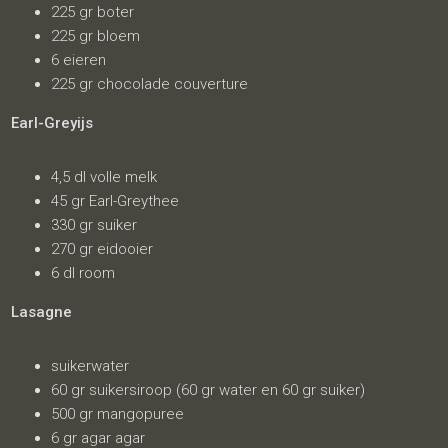
225 gr boter
225 gr bloem
6 eieren
225 gr chocolade couverture
Earl-Greyijs
4,5 dl volle melk
45 gr Earl-Greythee
330 gr suiker
270 gr eidooier
6 dl room
Lasagne
suikerwater
60 gr suikersiroop (60 gr water en 60 gr suiker)
500 gr mangopuree
6 gr agar agar