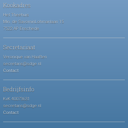
Kookadres
Het Theehuis
Min. de SavorninLohmanlaan 15
7522 AP Enschede
Secretariaat
Veronique van Haaften
secretaris@sdge.nl
Contact
Bedrijfsinfo
KvK 40073631
secretaris@sdge.nl
Contact