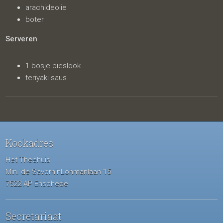
arachideolie
boter
Serveren
1 bosje bieslook
teriyaki saus
Kookadres
Het Theehuis
Min. de SavorninLohmanlaan 15
7522 AP Enschede
Secretariaat