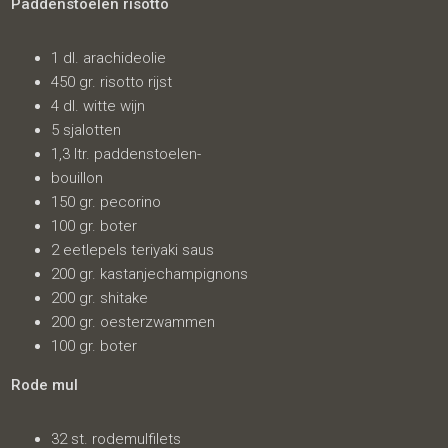
Paddenstoelen risotto
1 dl. arachideolie
450 gr. risotto rijst
4 dl. witte wijn
5 sjalotten
1,3 ltr. paddenstoelen-
bouillon
150 gr. pecorino
100 gr. boter
2 eetlepels teriyaki saus
200 gr. kastanjechampignons
200 gr. shitake
200 gr. oesterzwammen
100 gr. boter
Rode mul
32 st. rodemulfilets