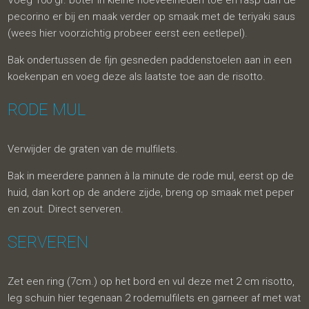
Voeg 100 gr. boter in kleine hoeveelheden toe en rasp dan de
pecorino er bij en maak verder op smaak met de teriyaki saus
(wees hier voorzichtig probeer eerst een eetlepel).
Bak ondertussen de fijn gesneden paddenstoelen aan in een
koekenpan en voeg deze als laatste toe aan de risotto.
RODE MUL
Verwijder de graten van de mulfilets.
Bak in meerdere pannen à la minute de rode mul, eerst op de
huid, dan kort op de andere zijde, breng op smaak met peper
en zout. Direct serveren.
SERVEREN
Zet een ring (7cm.) op het bord en vul deze met 2 cm risotto,
leg schuin hier tegenaan 2 rodemulfilets en garneer af met wat