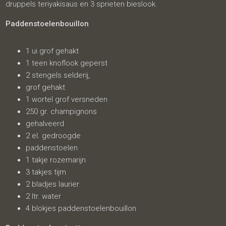
druppels teriyakisaus en 3 sprieten bieslook.
Paddenstoelenbouillon
1 ui grof gehakt
1 teen knoflook geperst
2 stengels selderij,
grof gehakt
1 wortel grof versneden
250 gr. champignons
gehalveerd
2 el. gedroogde
paddenstoelen
1 takje rozemarijn
3 takjes tijm
2 bladjes laurier
2 ltr. water
4 blokjes paddenstoelenbouillon