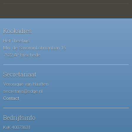
Kookadres
Het Theehuis
Min. de SavorninLohmanlaan 15
7522 AP Enschede
Secretariaat
Veronique van Haaften
secretaris@sdge.nl
Contact
Bedrijfsinfo
KvK 40073631