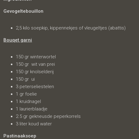
Gevogeltebouillon
2,5 kilo soepkip, kippennekjes of vleugeltjes (abattis)
Bouqet garni
150 gr winterwortel
150 gr wit van prei
150 gr knolselderij
150 gr ui
3 peterseliestelen
1 gr foelie
1 kruidnagel
1 laurierblaadje
2.5 gr gekneusde peperkorrels
3 liter koud water
Pastinaaksoep