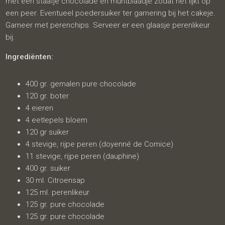
met een staafje chocolade en muntblaadje zodat het lijkt op
een peer. Eventueel poedersuiker ter garnering bij het cakeje.
Garneer met perenchips. Serveer er een glaasje perenlikeur
bij.
Ingrediënten:
400 gr. gemalen pure chocolade
120 gr. boter
4 eieren
4 eetlepels bloem
120 gr suiker
4 stevige, rijpe peren (doyenné de Comice)
11 stevige, rijpe peren (dauphine)
400 gr. suiker
30 ml. Citroensap
125 ml. perenlikeur
125 gr. pure chocolade
125 gr. pure chocolade