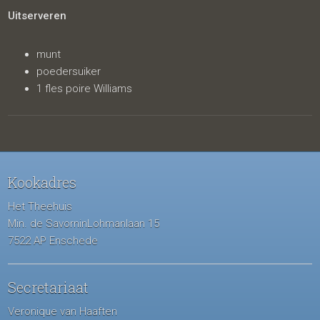
Uitserveren
munt
poedersuiker
1 fles poire Williams
Kookadres
Het Theehuis
Min. de SavorninLohmanlaan 15
7522 AP Enschede
Secretariaat
Veronique van Haaften