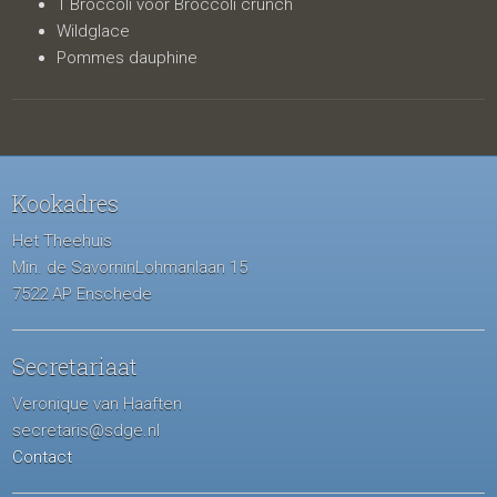
1 Broccoli voor Broccoli crunch
Wildglace
Pommes dauphine
Kookadres
Het Theehuis
Min. de SavorninLohmanlaan 15
7522 AP Enschede
Secretariaat
Veronique van Haaften
secretaris@sdge.nl
Contact