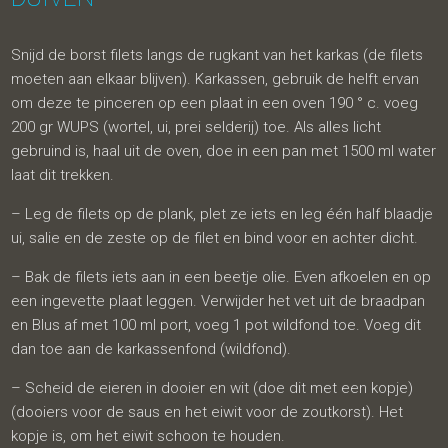
Snijd de borst filets langs de rugkant van het karkas (de filets
moeten aan elkaar blijven). Karkassen, gebruik de helft ervan
om deze te pinceren op een plaat in een oven 190 ° c. voeg
200 gr WUPS (wortel, ui, prei selderij) toe. Als alles licht
gebruind is, haal uit de oven, doe in een pan met 1500 ml water
laat dit trekken.
– Leg de filets op de plank, plet ze iets en leg één half blaadje
ui, salie en de zeste op de filet en bind voor en achter dicht.
– Bak de filets iets aan in een beetje olie. Even afkoelen en op
een ingevette plaat leggen. Verwijder het vet uit de braadpan
en Blus af met 100 ml port, voeg 1 pot wildfond toe. Voeg dit
dan toe aan de karkassenfond (wildfond).
– Scheid de eieren in dooier en wit (doe dit met een kopje)
(dooiers voor de saus en het eiwit voor de zoutkorst). Het
kopje is, om het eiwit schoon te houden.