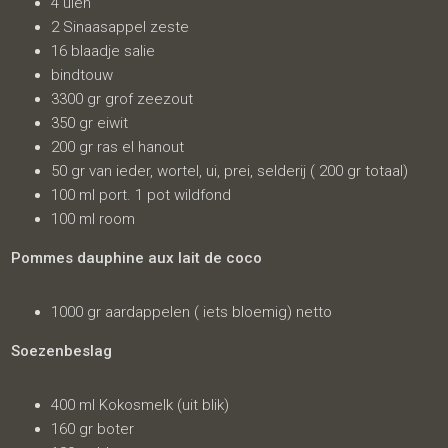
4 uien
2 Sinaasappel zeste
16 blaadje salie
bindtouw
3300 gr grof zeezout
350 gr eiwit
200 gr ras el hanout
50 gr van ieder, wortel, ui, prei, selderij ( 200 gr totaal)
100 ml port. 1 pot wildfond
100 ml room
Pommes dauphine aux lait de coco
1000 gr aardappelen ( iets bloemig) netto
Soezenbeslag
400 ml Kokosmelk (uit blik)
160 gr boter