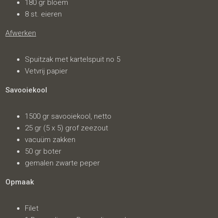
180 gr bloem
8 st. eieren
Afwerken
Spuitzak met kartelspuit no 5
Vetvrij papier
Savooiekool
1500 gr savooiekool, netto
25 gr (5 x 5) grof zeezout
vacuüm zakken
50 gr boter
gemalen zwarte peper
Opmaak
Filet