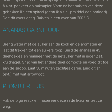
rusten.Spuit met een klein spuitje een dunne lijn 3van 20 cm, 3
à 4 st. per keer op bakpapier. Vorm na het bakken van deze
gebakken lijn een spiraal (gebruik als hulpmiddel een potlood).
Doe dit voorzichtig. Bakken in een oven van 200 ° C.
ANANAS GARNITUUR
Breng water met de suiker aan de kook en de aromaten en
laat dit trekken tot een suikersiroop. Snijd de ananas in 45
driehoekjes en marineer met de rietsuiker met in ieder 2 st.
kruidnagel. Snijd van het andere deel compote en voeg dit toe
aan de siroop. Laat 30 minuten zachtjes garen. Bind dit af
(evt.) met wat arrowroot.
PLOMBIÉRE IJS
Hak de bigarreaux en macereer deze in de likeur en zet ze
weg.