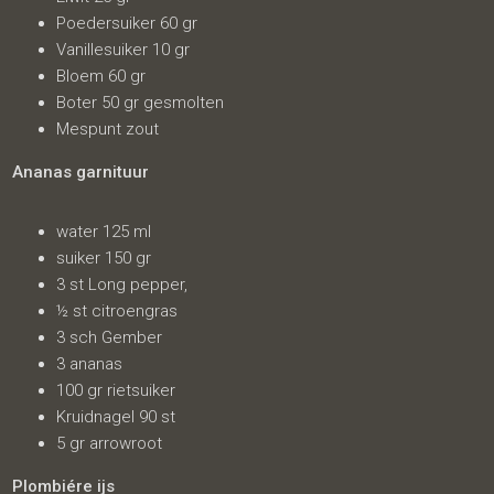
Poedersuiker 60 gr
Vanillesuiker 10 gr
Bloem 60 gr
Boter 50 gr gesmolten
Mespunt zout
Ananas garnituur
water 125 ml
suiker 150 gr
3 st Long pepper,
½ st citroengras
3 sch Gember
3 ananas
100 gr rietsuiker
Kruidnagel 90 st
5 gr arrowroot
Plombiére ijs