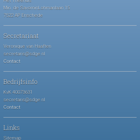
Het Theehuis
Min. de SavorninLohmanlaan 15
7522 AP Enschede
Secretariaat
Veronique van Haaften
secretaris@sdge.nl
Contact
Bedrijfsinfo
KvK 40073631
secretaris@sdge.nl
Contact
Links
Sitemap