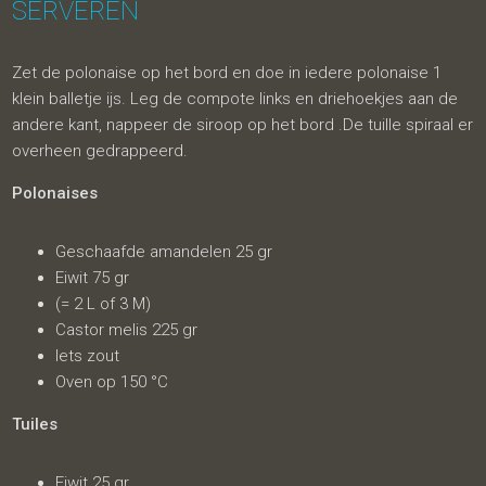
SERVEREN
Zet de polonaise op het bord en doe in iedere polonaise 1
klein balletje ijs. Leg de compote links en driehoekjes aan de
andere kant, nappeer de siroop op het bord .De tuille spiraal er
overheen gedrappeerd.
Polonaises
Geschaafde amandelen 25 gr
Eiwit 75 gr
(= 2 L of 3 M)
Castor melis 225 gr
Iets zout
Oven op 150 °C
Tuiles
Eiwit 25 gr