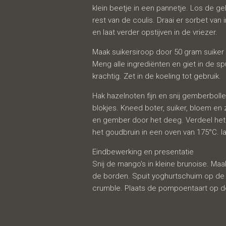
klein beetje in een pannetje. Los de 
rest van de coulis. Draai er sorbet van
en laat verder opstijven in de vriezer.
Maak suikersiroop door 50 gram suiker 
Meng alle ingrediënten en giet in de s
krachtig. Zet in de koeling tot gebruik.
Hak hazelnoten fijn en snij gemberbolle
blokjes. Kneed boter, suiker, bloem e
en gember door het deeg. Verdeel het
het goudbruin in een oven van 175°C. l
Eindbewerking en presentatie
Snij de mango’s in kleine brunoise. M
de borden. Spuit yoghurtschuim op de 
crumble. Plaats de pompoentaart op d