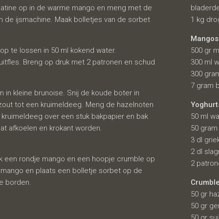
gelatine op in de warme mango en meng met de
bladerd
 in de ijsmachine. Maak bolletjes van de sorbet
1 kg dr
Mangos
op te lossen in 50 ml kokend water.
500 gr m
puitfles. Breng op druk met 2 patronen en schud
300 ml w
300 gram
7 gram b
n in kleine brunoise. Snij de koude boter in
n zout tot een kruimeldeeg. Meng de hazelnoten
Yoghur
 kruimeldeeg over een stuk bakpapier en bak
50 ml wa
aat afkoelen en krokant worden.
50 gram 
3 dl gri
2 dl sla
aak een rondje mango en een hoopje crumble op
2 patro
mango en plaats een bolletje sorbet op de
e borden.
Crumbl
50 gr ha
50 gr g
50 gr su