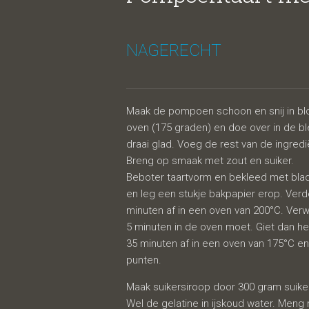
mangos
NAGERECHT
Maak de pompoen schoon en snij in bl
oven (175 graden) en doe over in de b
draai glad. Voeg de rest van de ingred
Breng op smaak met zout en suiker.
Beboter taartvorm en bekleed met blad
en leg een stukje bakpapier erop. Ver
minuten af in een oven van 200°C. Verw
5 minuten in de oven moet. Giet dan 
35 minuten af in een oven van 175°C en 
punten.
Maak suikersiroop door 300 gram suiker
Wel de gelatine in ijskoud water. Men