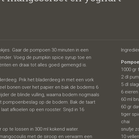
orbet en yog
okjes. Gaar de pompoen 30 minuten in een
Ingredië
lender. Voeg de pumpkin spice syrup toe en
Pompoe
iënten en draai tot alles goed gemengd is.
1000 gr
2 dl pum
erdeeg. Prik het bladerdeeg in met een vork
5 dl sla
deel bonen over het papier en bak de bodems 6
6 eieren
ijder de blinde vulling, waarna bodem nogmaals
60 ml br
het pompoenbeslag op de bodem. Bak de taart
60 gr dav
laat afkoelen op een rooster. Snijd in 16
tiger sp
chai
 op te lossen in 300 ml kokend water.
snufje z
g mangocoulis met de siroop en verwarm een
10 velle