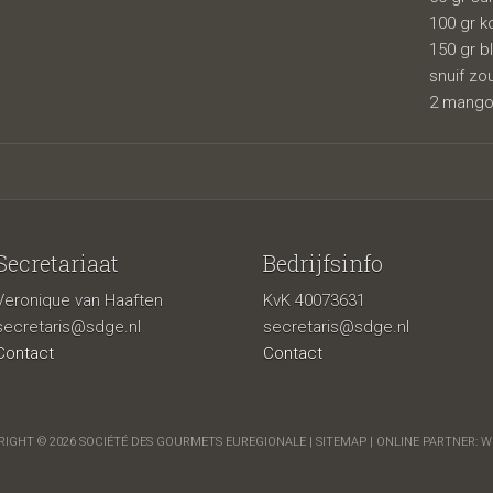
100 gr k
150 gr 
snuif zo
2 mango
Secretariaat
Bedrijfsinfo
Veronique van Haaften
KvK 40073631
secretaris@sdge.nl
secretaris@sdge.nl
Contact
Contact
IGHT © 2026 SOCIÉTÉ DES GOURMETS EUREGIONALE |
SITEMAP
| ONLINE PARTNER:
W