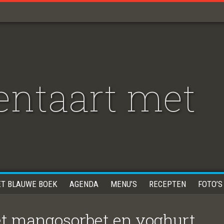
ntaart met
ET BLAUWE BOEK
AGENDA
MENU’S
RECEPTEN
FOTO’S
t mangosorbet en yoghurt