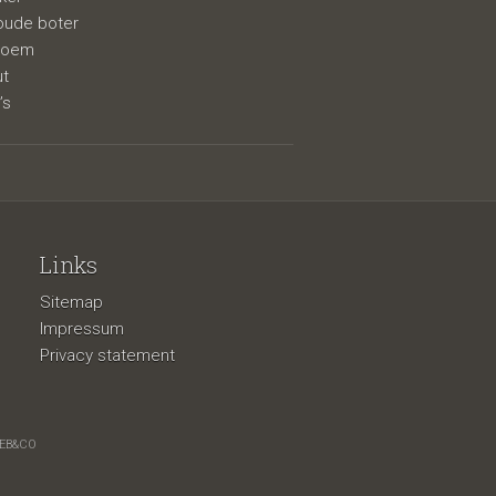
oude boter
bloem
ut
’s
Links
Sitemap
Impressum
Privacy statement
EB&CO