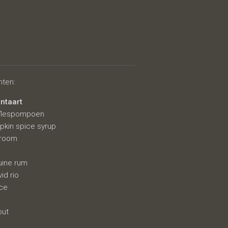
hurt
nten:
ntaart
 flespompoen
pkin spice syrup
groom
uine rum
id rio
ice
out
n