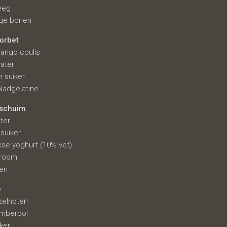
eeg
oge bonen
orbet
ango coulis
ater
 suiker
ladgelatine
tschuim
ter
suiker
ekse yoghurt (10% vet)
groom
nen
e
zelnoten
emberbol
iker