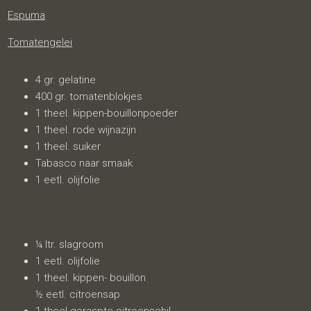
Espuma
Tomatengelei
4 gr. gelatine
400 gr. tomatenblokjes
1 theel. kippen-bouillonpoeder
1 theel. rode wijnazijn
1 theel. suiker
Tabasco naar smaak
1 eetl. olijfolie
¼ ltr. slagroom
1 eetl. olijfolie
1 theel. kippen- bouillon
½ eetl. citroensap