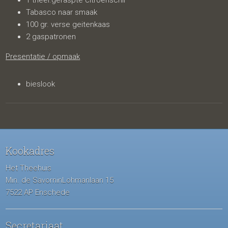
1 theel.geraspte citroenschil
Tabasco naar smaak
100 gr. verse geitenkaas
2 gaspatronen
Presentatie / opmaak
bieslook
Kookadres
Het Theehuis
Min. de SavorninLohmanlaan 15
7522 AP Enschede
Secretariaat