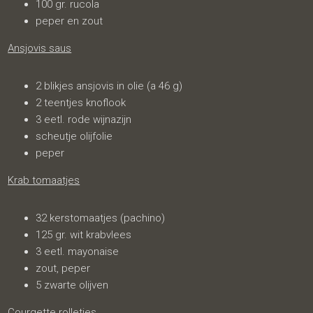
100 gr. rucola
peper en zout
Ansjovis saus
2 blikjes ansjovis in olie (a 46 g)
2 teentjes knoflook
3 eetl. rode wijnazijn
scheutje olijfolie
peper
Krab tomaatjes
32 kerstomaatjes (pachino)
125 gr. wit krabvlees
3 eetl. mayonaise
zout, peper
5 zwarte olijven
Courgette rolletjes