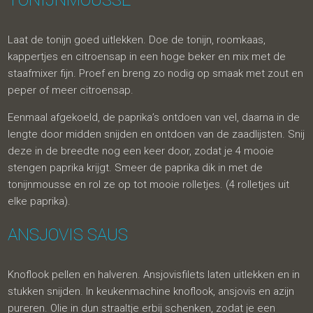
TONIJNMOUSSE
Laat de tonijn goed uitlekken. Doe de tonijn, roomkaas,
kappertjes en citroensap in een hoge beker en mix met de
staafmixer fijn. Proef en breng zo nodig op smaak met zout en
peper of meer citroensap.
Eenmaal afgekoeld, de paprika’s ontdoen van vel, daarna in de
lengte door midden snijden en ontdoen van de zaadlijsten. Snij
deze in de breedte nog een keer door, zodat je 4 mooie
stengen paprika krijgt. Smeer de paprika dik in met de
tonijnmousse en rol ze op tot mooie rolletjes. (4 rolletjes uit
elke paprika).
ANSJOVIS SAUS
Knoflook pellen en halveren. Ansjovisfilets laten uitlekken en in
stukken snijden. In keukenmachine knoflook, ansjovis en azijn
pureren. Olie in dun straaltje erbij schenken, zodat je een