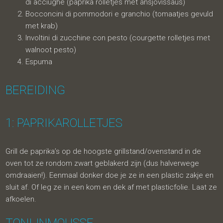
di acciughe (paprika rolletjes met ansjovissaus)
Bocconcini di pommodori e granchio (tomaatjes gevuld
met krab)
Involtini di zucchine con pesto (courgette rolletjes met
walnoot pesto)
Espuma
BEREIDING
1: PAPRIKAROLLETJES
Grill de paprika’s op de hoogste grillstand/ovenstand in de
oven tot ze rondom zwart geblakerd zijn (dus halverwege
omdraaien!). Eenmaal donker doe je ze in een plastic zakje en
sluit af. Of leg ze in een kom en dek af met plasticfolie. Laat ze
afkoelen.