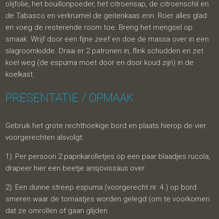
olijfolie, het bouillonpoeder, het citroensap, de citroenschil en
de Tabasco en verkruimel de geitenkaas erin. Roer alles glad
en voeg de resterende room toe. Breng het mengsel op
smaak. Wrijf door een fijne zeef en doe de massa over in een
slagroomkidde. Draai er 2 patronen in, flink schudden en zet
koel weg (de espuma moet door en door koud zijn) in de
koelkast.
PRESENTATIE / OPMAAK
Gebruik het grote rechthoekige bord en plaats hierop de vier
voorgerechten alsvolgt:
1): Per persoon 2 paprikarolletjes op een paar blaadjes rucola,
drapeer hier een beetje ansjovissaus over.
2): Een dunne streep espuma (voorgerecht nr. 4.) op bord
smeren waar de tomaatjes worden gelegd (om te voorkomen
dat ze omrollen of gaan glijden