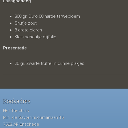
Lasagnedeeg
800 gr. Duro 00 harde tarwebloem
Snufje zout
8 grote eieren
Klein scheutje olijfolie
Presentatie
20 gr. Zwarte truffel in dunne plakjes
Kookadres
Het Theehuis
Min. de SavorninLohmanlaan 15
7522 AP Enschede