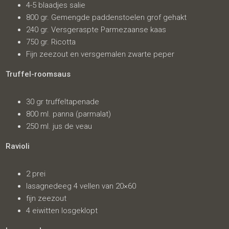
4-5 blaadjes salie
800 gr. Gemengde paddenstoelen grof gehakt
240 gr. Versgeraspte Parmezaanse kaas
750 gr. Ricotta
Fijn zeezout en versgemalen zwarte peper
Truffel-roomsaus
30 gr truffeltapenade
800 ml. panna (parmalat)
250 ml. jus de veau
Ravioli
2 prei
lasagnedeeg 4 vellen van 20×60
fijn zeezout
4 eiwitten losgeklopt