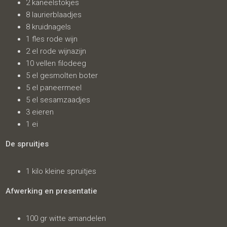
2 kaneelstokjes
8 laurierblaadjes
8 kruidnagels
1 fles rode wijn
2 el rode wijnazijn
10 vellen filodeeg
5 el gesmolten boter
5 el paneermeel
5 el sesamzaadjes
3 eieren
1 ei
De spruitjes
1 kilo kleine spruitjes
Afwerking en presentatie
100 gr witte amandelen