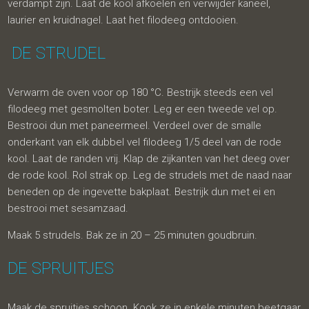
verdampt zijn. Laat de kool afkoelen en verwijder kaneel,
laurier en kruidnagel. Laat het filodeeg ontdooien.
DE STRUDEL
Verwarm de oven voor op 180 °C. Bestrijk steeds een vel
filodeeg met gesmolten boter. Leg er een tweede vel op.
Bestrooi dun met paneermeel. Verdeel over de smalle
onderkant van elk dubbel vel filodeeg 1/5 deel van de rode
kool. Laat de randen vrij. Klap de zijkanten van het deeg over
de rode kool. Rol strak op. Leg de strudels met de naad naar
beneden op de ingevette bakplaat. Bestrijk dun met ei en
bestrooi met sesamzaad.
Maak 5 strudels. Bak ze in 20 – 25 minuten goudbruin.
DE SPRUITJES
Maak de spruitjes schoon. Kook ze in enkele minuten beetgaar