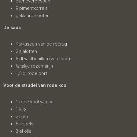
6 jeneverbessen
9 pimentkorrels
geklaarde boter
De saus
Karkassen van de reerug
2 sjalotten
6 dl wildbouillon (van fond)
½ takje rozemarijn
1,5 dl rode port
Voor de
strudel
van rode kool
1 rode kool van ca.
1 kilo
2 uien
5 appels
3 el olie