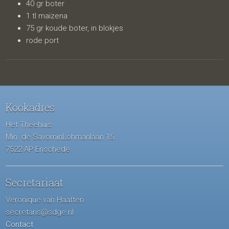
40 gr boter
1 tl maïzena
75 gr koude boter, in blokjes
rode port
Kookadres
Het Theehuis
Min. de SavorninLohmanlaan 15
7522 AP Enschede
Secretariaat
Veronique van Haaften
secretaris@sdge.nl
Contact