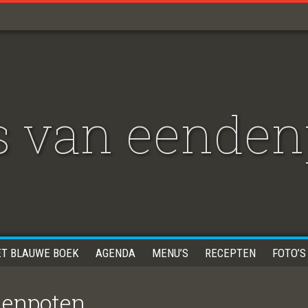
es van eende
ET BLAUWE BOEK
AGENDA
MENU’S
RECEPTEN
FOTO’S
denpoten