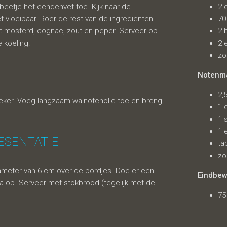
beetje het eendenvet toe. Kijk naar de
2 
t vloeibaar. Roer de rest van de ingrediënten
70
 mosterd, cognac, zout en peper. Serveer op
2 
 koeling.
2 
zo
Notenm
2,
beker. Voeg langzaam walnotenolie toe en breng
1 
1 
1 
ESENTATIE
ta
zo
diameter van 6 cm over de bordjes. Doe er een
Eindbew
a op. Serveer met stokbrood (tegelijk met de
75