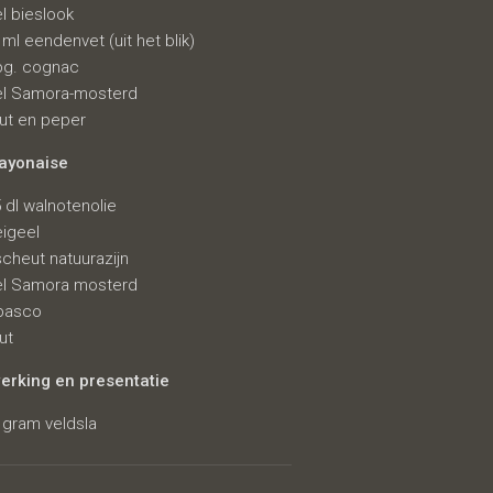
el bieslook
 ml eendenvet (uit het blik)
bg. cognac
el Samora-mosterd
ut en peper
ayonaise
5 dl walnotenolie
eigeel
scheut natuurazijn
el Samora mosterd
basco
ut
erking en presentatie
 gram veldsla