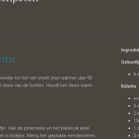
Ingredi
OTEN
Gekonfi
6 
etje tot het vet smelt (niet warmer dan 90
 vlees van de botten. Houdt het vlees warm.
Rillette
ee
3 
2 e
15
 fijn. Hak de peterselie en het bieslook klein.
1 
l in blokjes. Meng het geplukte eendenvlees
2 