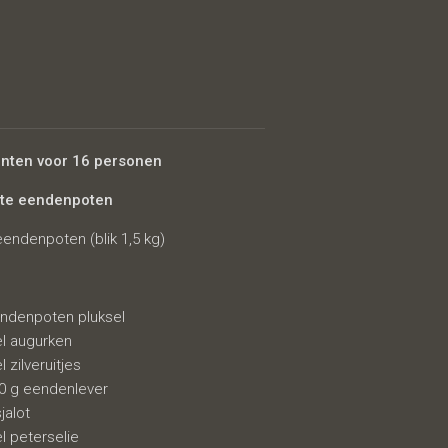
ënten voor 16 personen
jte eendenpoten
eendenpoten (blik 1,5 kg)
ndenpoten pluksel
el augurken
l zilveruitjes
0 g eendenlever
sjalot
el peterselie