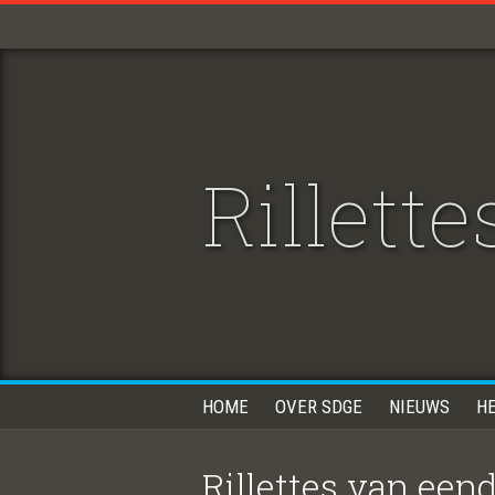
Rillett
HOME
OVER SDGE
NIEUWS
H
Rillettes van een