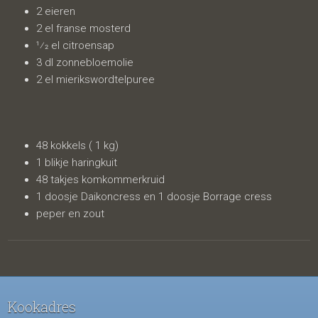
2 eieren
2 el franse mosterd
1⁄2 el citroensap
3 dl zonnebloemolie
2 el mierikswordtelpuree
48 kokkels ( 1 kg)
1 blikje haringkuit
48 takjes komkommerkruid
1 doosje Daikoncress en 1 doosje Borrage cress
peper en zout
Kookadres