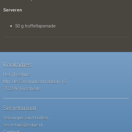
Serveren
50 g truffeltapenade
Kookadres
Het Theehuis
Min. de SavorninLohmanlaan 15
7522 AP Enschede
Secretariaat
Veronique van Haaften
secretaris@sdge.nl