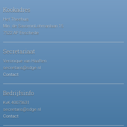
Kookadres
Het Theehuis
Min. de SavorninLohmanlaan 15
7522 AP Enschede
Secretariaat
Veronique van Haaften
secretaris@sdge.nl
Contact
Bedrijfsinfo
KvK 40073631
secretaris@sdge.nl
Contact