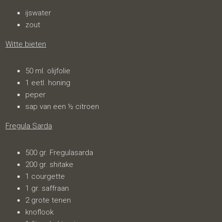
ijswater
zout
Witte bieten
50 ml. olijfolie
1 eetl. honing
peper
sap van een ½ citroen
Fregula Sarda
500 gr. Fregulasarda
200 gr. shitake
1 courgette
1 gr. saffraan
2 grote tenen
knoflook