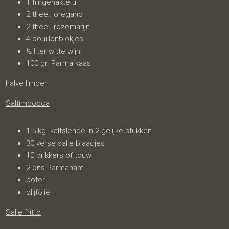
1 fijngehakte ui
2 theel. oregano
2 theel. rozemarijn
4 bouillonblokjes
½ liter witte wijn
100 gr. Parma kaas
halve limoen
Saltimbocca
1,5 kg. kalfslende in 2 gelijke stukken
30 verse salie blaadjes
10 prikkers of touw
2 ons Parmaham
boter
olijfolie
Salie fritto