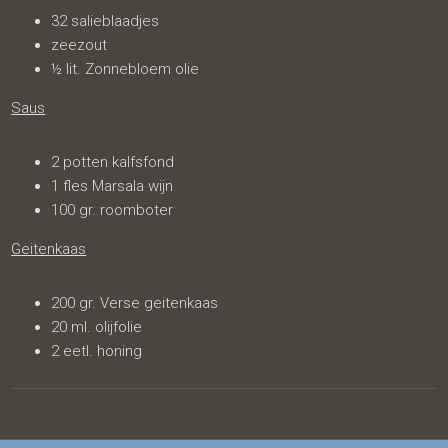
32 salieblaadjes
zeezout
½ lit. Zonnebloem olie
Saus
2 potten kalfsfond
1 fles Marsala wijn
100 gr. roomboter
Geitenkaas
200 gr. Verse geitenkaas
20 ml. olijfolie
2 eetl. honing