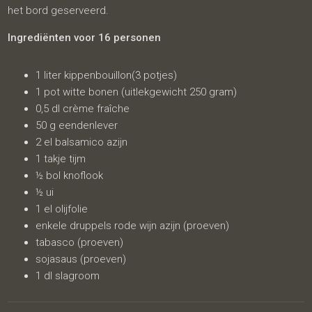
het bord geserveerd.
Ingrediënten voor 16 personen
1 liter kippenbouillon(3 potjes)
1 pot witte bonen (uitlekgewicht 250 gram)
0,5 dl crème fraîche
50 g eendenlever
2 el balsamico azijn
1 takje tijm
½ bol knoflook
½ ui
1 el olijfolie
enkele druppels rode wijn azijn (proeven)
tabasco (proeven)
sojasaus (proeven)
1 dl slagroom