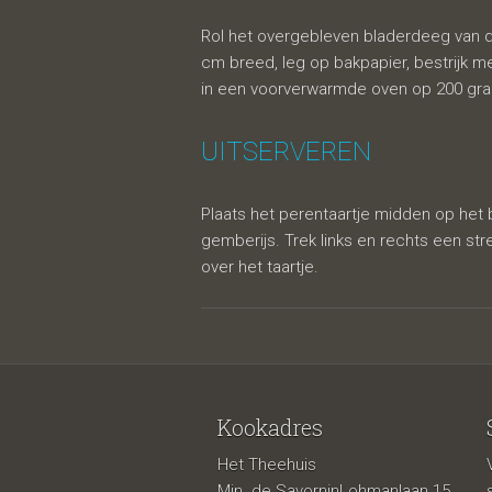
Rol het overgebleven bladerdeeg van de
cm breed, leg op bakpapier, bestrijk m
in een voorverwarmde oven op 200 gr
UITSERVEREN
Plaats het perentaartje midden op het 
gemberijs. Trek links en rechts een st
over het taartje.
Kookadres
Het Theehuis
Min. de SavorninLohmanlaan 15