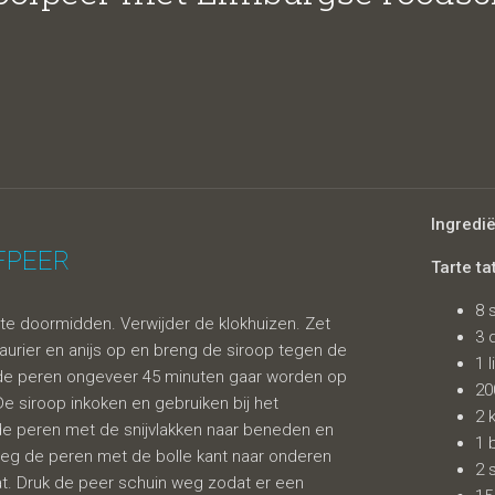
mburgse
Ingredi
FPEER
Tarte ta
8 
gte doormidden. Verwijder de klokhuizen. Zet
himmelkaas 
3 
laurier en anijs op en breng de siroop tegen de
1 
t de peren ongeveer 45 minuten gaar worden op
20
 De siroop inkoken en gebruiken bij het
2 
de peren met de snijvlakken naar beneden en
1 
. Leg de peren met de bolle kant naar onderen
2 
t. Druk de peer schuin weg zodat er een