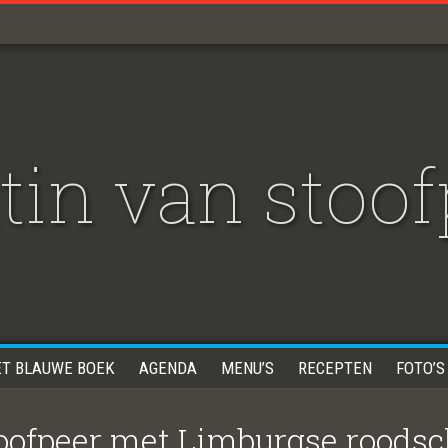
atin van stoo
ET BLAUWE BOEK
AGENDA
MENU’S
RECEPTEN
FOTO’S
stoofpeer met Limburgse rood