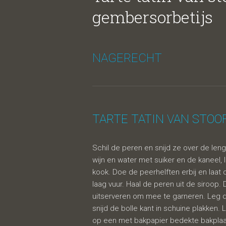
met Li
gembersorbetijs
NAGERECHT
TARTE TATIN VAN STOO
Schil de peren en snijd ze over de len
roodsc
wijn en water met suiker en de kaneel, 
kook. Doe de peerhelften erbij en laa
laag vuur. Haal de peren uit de siroop.
uitserveren om mee te garneren. Leg 
snijd de bolle kant in schuine plakken
op een met bakpapier bedekte bakplaa