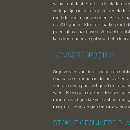
waaier ontstaat. Snijd uit de bladerde
vork gaatjes in het deeg en bedek de 
rond de peer naar beneden. Bak de ta
op 200 graden. Stort de taartjes met 
peer ligt nu naar boven. Verdeel de pl
kaas kort onder de gril voor het uitserv
gembers
GEMBERSORBETIJS
Snijd zestes van de citroenen en schil 
daarna de citroenen in dunne plakjes va
zestes in een pan met goed sluitend d
water. Breng aan de kook, temper het v
minuten zachtjes koken. Laat het mengs
magimix, meng de gembersiroop erdoor 
STOKJE GESUIKERD BL