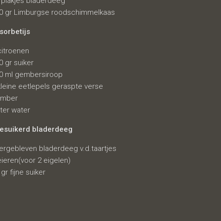
 plakjes bladerdeeg
0 gr Limburgse roodschimmelkaas
orbetijs
citroenen
0 gr suiker
0 ml gembersiroop
kleine eetlepels geraspte verse
ember
liter water
gesuikerd bladerdeeg
ergebleven bladerdeeg v.d.taartjes
eieren(voor 2 eigelen)
 gr fijne suiker