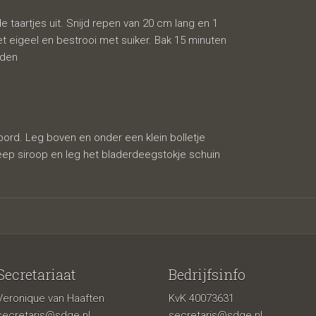
 taartjes uit. Snijd repen van 20 cm lang en 1
et eigeel en bestrooi met suiker. Bak 15 minuten
aden
bord. Leg boven en onder een klein bolletje
reep siroop en leg het bladerdeegstokje schuin
Secretariaat
Bedrijfsinfo
Veronique van Haaften
KvK 40073631
secretaris@sdge.nl
secretaris@sdge.nl