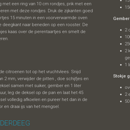
15
eg met een ring van 10 cm rondjes, prik met een
15
peren met deze rondjes. Druk de zijkanten goed
artjes 15 minuten in een voorverwarmde oven
Gembers
de deegkant naar beneden op een rooster. De
2 
akjes kaas over de perentaartjes en smelt de
10
eren.
25
orbetijs
2 
g
1 
de citroenen tot op het vruchtvlees. Snijd
Stokje 
n 2 mm, verwijder de pitten , doe schijfjes en
eksel samen met suiker, gember en 1 liter
ov
uur, leg de deksel op de pan en laat het 45
2 
el volledig afkoelen en pureer het dan in de
50
en draai ijs van het mengsel.
ADERDEEG