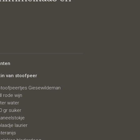
ënten
tin van stoofpeer
stoofpeertjes Giesewildeman
en
dl rode wijn
liter water
0 gr suiker
kaneelstokje
blaadje laurier
steranijs